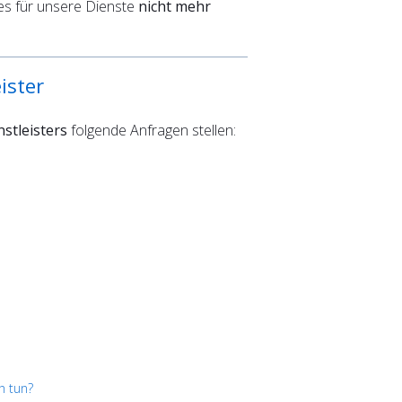
 es für unsere Dienste
nicht mehr
ister
stleisters
folgende Anfragen stellen:
h tun?