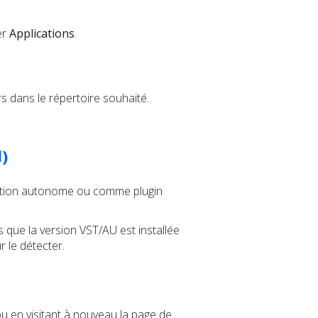
er
Applications
.
rs dans le répertoire souhaité.
)
cation autonome ou comme plugin
 que la version VST/AU est installée
 le détecter.
 ou en visitant à nouveau la page de