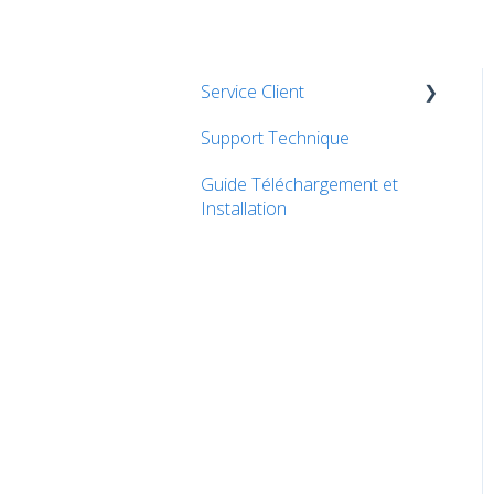
Service Client
Support Technique
Commandes
Guide Téléchargement et
Paiements
Installation
Livraison
Problèmes de livraison
État de ma commande
Retour et Garantie
Questions générales