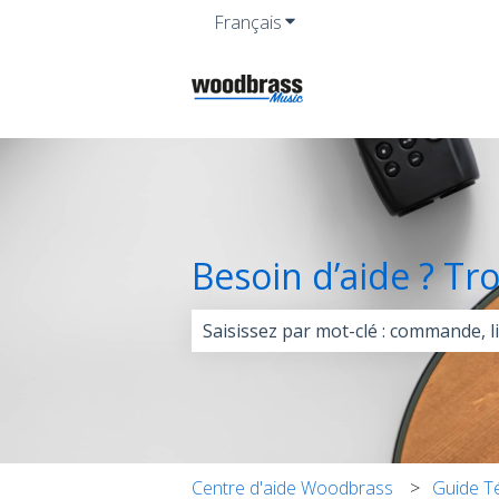
Français
Afficher le sous-menu pour 
Besoin d’aide ? Tr
Il n'y a aucune suggestion car le 
Centre d'aide Woodbrass
Guide Té