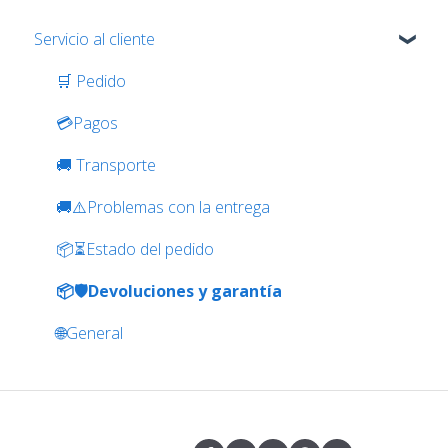
Servicio al cliente
🛒 Pedido
💳Pagos
🚚 Transporte
🚚⚠️Problemas con la entrega
📦⏳Estado del pedido
📦🛡️Devoluciones y garantía
🌐General